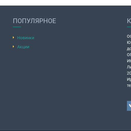
ПОПУЛЯРНОЕ
О
Новинки
Юр
Акции
д
О
И
Л
2
Ир
те