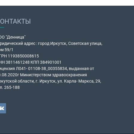
КОНТАКТЫ
ОО "Денница"
идический адрес : город Иркутск, Советская улица,
ом 59/1
ГРН 1193850008615
НН 3811461248 КПП 384901001
ицензия Л041- 01108-38_00355834, выданная от
0.08.2020г Министерством здравоохранения
кутской области, г. Иркутск, ул. Карла- Маркса, 29,
л. 265-188