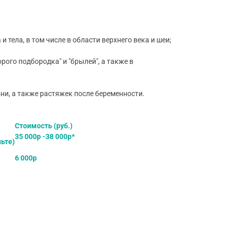
ела, в том числе в области верхнего века и шеи;
ого подбородка" и "брылей", а также в
и, а также растяжек после беременности.
Стоимость (руб.)
35 000р -38 000р*
ьте)
6 000р