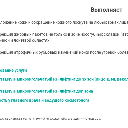
Выполняет
жение кожи и сокращение кожного лоскута на любых зонах лица и т
кция жировых пакетов не только в зоне носогубных складок, "втор
нной и локтевой областях;
кция атрофичных рубцовых изменений кожи после угревой болезн
ование услуги
INTENSIF микроигольчатый RF-лифтинг до 3х зон (лицо, шея, декол
INTENSIF микроигольчатый RF-лифтинг доп зона
сть у главного врача и ведущего косметолога
ую стоимость услуг уточняйте, пожалуйста, у администратора.