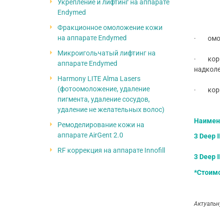
Укрепление и лифтинг на аппарате
Endymed
Фракционное омоложение кожи
на аппарате Endymed
· омоло
Микроигольчатый лифтинг на
· корре
аппарате Endymed
надколе
Harmony LITE Alma Lasers
(фотоомоложение, удаление
· корре
пигмента, удаление сосудов,
удаление не желательных волос)
Наимен
Ремоделирование кожи на
аппарате AirGent 2.0
3 Deep 
RF коррекция на аппарате Innofill
3 Deep 
*Стоимо
Актуальн