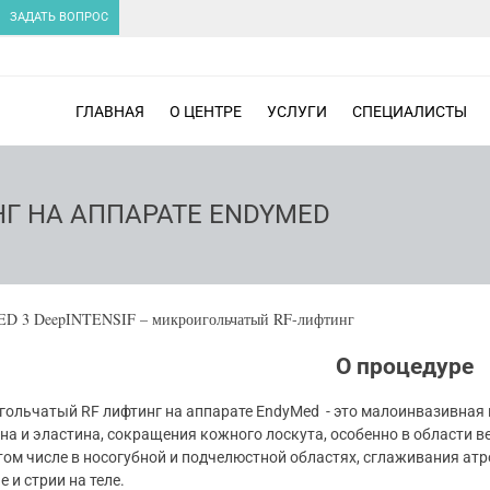
ЗАДАТЬ ВОПРОС
ГЛАВНАЯ
О ЦЕНТРЕ
УСЛУГИ
СПЕЦИАЛИСТЫ
Г НА АППАРАТЕ ENDYMED
 3 DeepINTENSIF – микроигольчатый RF-лифтинг
О процедуре
ольчатый RF лифтинг на аппарате EndyMed - это малоинвазивная 
на и эластина, сокращения кожного лоскута, особенно в области в
 том числе в носогубной и подчелюстной областях, сглаживания ат
такне и стрии на теле.