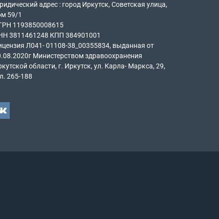
идический адрес : город Иркутск, Советская улица,
ом 59/1
ГРН 1193850008615
НН 3811461248 КПП 384901001
ицензия Л041- 01108-38_00355834, выданная от
0.08.2020г Министерством здравоохранения
кутской области, г. Иркутск, ул. Карла- Маркса, 29,
л. 265-188