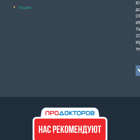
Юр
Акции
д
О
И
Л
2
Ир
те