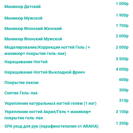
1 000р
Маникюр Детский
1 900р
Маникюр Мужской
1 700р
Маникюр Японский Женский
2 000р
Маникюр Японский Мужской
Моделирование/Коррекция ногтей Гель ( +
2 000р
маникюр+ покрытие гель-лак)
3 500р
Наращивание Ногтей
4 000р
Наращивание Ногтей Выкладной френч
600р
Покрытие лаком
300р
Снятие Гель-лак
310р
Укрепление натуральных ногтей гелем (1 ног)
Укрепление ногтей Акрил/Гель + маникюр+
3 100р
покрытие гель-лак
1 200р
SPA уход для рук (парафинотепапия от ARAVIA)