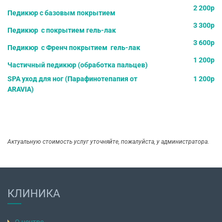
2 200р
Педикюр с базовым покрытием
3 300р
Педикюр с покрытием гель-лак
3 600р
Педикюр с Френч покрытием гель-лак
1 200р
Частичный педикюр (обработка пальцев)
SPA уход для ног (Парафинотепапия от
1 200р
ARAVIA)
Актуальную стоимость услуг уточняйте, пожалуйста, у администратора.
КЛИНИКА