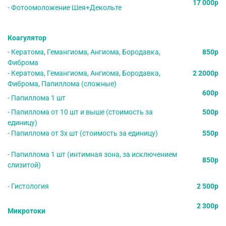
17 000р
- Фотоомоложение Шея+Декольте
Коагулятор
- Кератома, Гемангиома, Ангиома, Бородавка,
850р
Фиброма
- Кератома, Гемангиома, Ангиома, Бородавка,
2 2000р
Фиброма, Папиллома (сложные)
600р
- Папиллома 1 шт
- Папиллома от 10 шт и выше (стоимость за
500р
единицу)
- Папиллома от 3х шт (стоимость за единицу)
550р
- Папиллома 1 шт (интимная зона, за исключением
850р
слизитой)
- Гистология
2 500р
2 300р
Микротоки