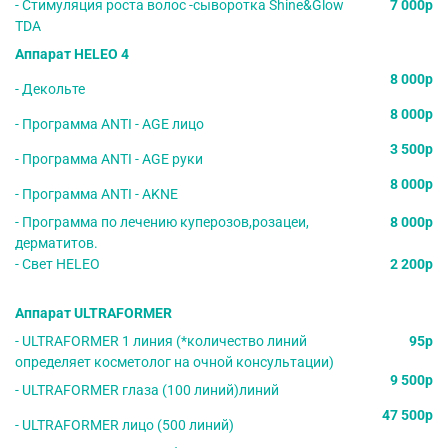
- Стимуляция роста волос -сыворотка Shine&Glow
7 000р
TDA
Аппарат HELEO 4
8 000р
- Декольте
8 000р
- Программа ANTI - AGE лицо
3 500р
- Программа ANTI - AGE руки
8 000р
- Программа ANTI - AKNE
- Программа по лечению куперозов,розацеи,
8 000р
дерматитов.
- Свет HELEO
2 200р
Аппарат ULTRAFORMER
- ULTRAFORMER 1 линия (*количество линий
95р
определяет косметолог на очной консультации)
9 500р
- ULTRAFORMER глаза (100 линий)линий
47 500р
- ULTRAFORMER лицо (500 линий)