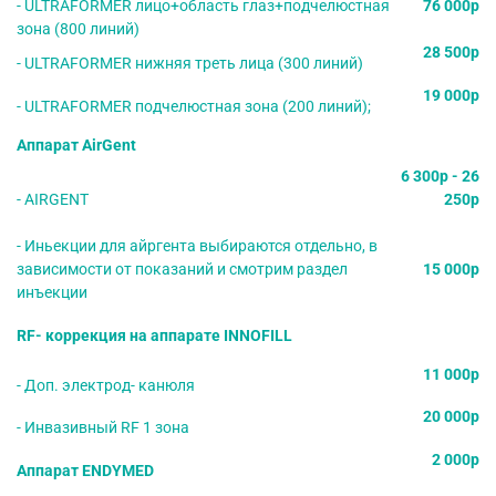
- ULTRAFORMER лицо+область глаз+подчелюстная
76 000р
зона (800 линий)
28 500р
- ULTRAFORMER нижняя треть лица (300 линий)
19 000р
- ULTRAFORMER подчелюстная зона (200 линий);
Аппарат AirGent
6 300р - 26
- AIRGENT
250р
- Иньекции для айргента выбираются отдельно, в
зависимости от показаний и смотрим раздел
15 000р
инъекции
RF- коррекция на аппарате INNOFILL
11 000р
- Доп. электрод- канюля
20 000р
- Инвазивный RF 1 зона
2 000р
Аппарат ENDYMED