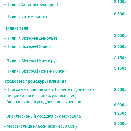
2 100р
- ПилингСалициловый (доп)
6 500р
- Пилинг интимных зон
Пилинг тела
3 650р
- Пилинг Biorepeel Декольте
- Пилинг Biorepeel Живот
3 650р
3 150р
- Пилинг Biorepeel Кисти рук
3 150р
- Пилинг Biorepeel Локти/Колени
Уходовые процедуры для лица
- Программа сияние кожи Esthederm (глубокое
8 000р
очищение, оксигенация, увлажнение)
- Эксклюзивный уход для лица NovoLuna
6 000р
1 250р
- Эксклюзивный уход для рук NovoLuna
3 500р
- Массаж лица классический (60 мин)