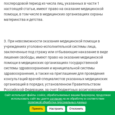
послеродовой период из числа лиц, указанных в части 1
настоящей статьи, имеют право на оказание медицинской
помощи, в том числе в медицинских организациях охраны
материнства и детства.
3. При невозможности оказания медицинской помощи в
учреждениях уголовно-исполнительной системы лица,
заключенные под стражу или отбывающие наказание в виде
лишения свободы, имеют право на оказание медицинской
помощи в медицинских организациях государственной
системы здравоохранения и муниципальной системы
здравоохранения, а также на приглашение для проведения
консультаций врачей-специалистов указанных медицинских
организаций в порядке, установленном Правительством
Российской Федерации, за счет бюджетных ассигнований
федерального бюджета, предусмотренных на эти цели
Сайт использует файлы cookie, обрабатываемые вашим браузером, продолжая
использовать сайт вы даете
согласие
на их обработку в соответствии
федеральному органу исполнительной власти,
политикой обработки персональных данных
.
осуществляющему правоприменительные функции, функции
Принять
Настроить
Отклонить
по контролю и надзору в сфере исполнения уголовных