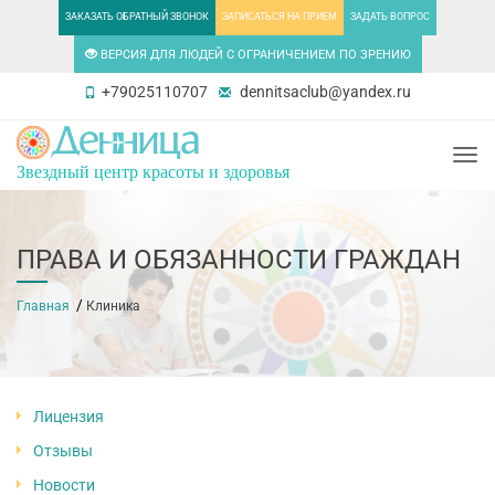
ЗАКАЗАТЬ ОБРАТНЫЙ ЗВОНОК
ЗАПИСАТЬСЯ НА ПРИЕМ
ЗАДАТЬ ВОПРОС
ВЕРСИЯ ДЛЯ ЛЮДЕЙ С ОГРАНИЧЕНИЕМ ПО ЗРЕНИЮ
+79025110707
dennitsaclub@yandex.ru
Togg
Звездный центр красоты и здоровья
ПРАВА И ОБЯЗАННОСТИ ГРАЖДАН
Главная
Клиника
Лицензия
Отзывы
Новости